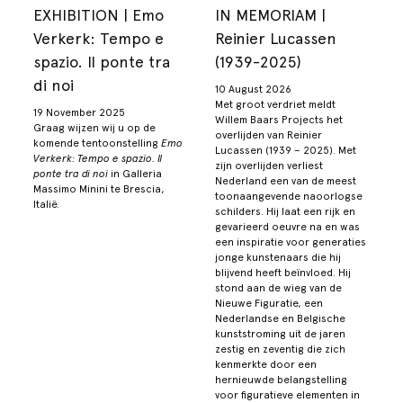
EXHIBITION | Emo
IN MEMORIAM |
Verkerk: Tempo e
Reinier Lucassen
spazio. Il ponte tra
(1939-2025)
di noi
10 August 2026
Met groot verdriet meldt
19 November 2025
Willem Baars Projects het
Graag wijzen wij u op de
overlijden van Reinier
komende tentoonstelling
Emo
Lucassen (1939 – 2025). Met
Verkerk: Tempo e spazio. Il
zijn overlijden verliest
ponte tra di noi
in Galleria
Nederland een van de meest
Massimo Minini te Brescia,
toonaangevende naoorlogse
Italië.
schilders. Hij laat een rijk en
gevarieerd oeuvre na en was
een inspiratie voor generaties
jonge kunstenaars die hij
blijvend heeft beïnvloed. Hij
stond aan de wieg van de
Nieuwe Figuratie, een
Nederlandse en Belgische
kunststroming uit de jaren
zestig en zeventig die zich
kenmerkte door een
hernieuwde belangstelling
voor figuratieve elementen in