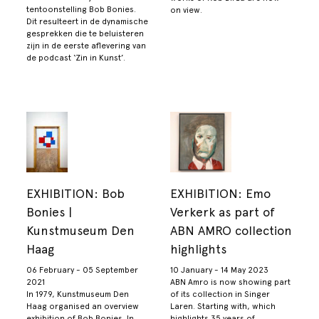
tentoonstelling Bob Bonies.
on view.
Dit resulteert in de dynamische
gesprekken die te beluisteren
zijn in de eerste aflevering van
de podcast ‘Zin in Kunst’.
EXHIBITION: Bob
EXHIBITION: Emo
Bonies |
Verkerk as part of
Kunstmuseum Den
ABN AMRO collection
Haag
highlights
06 February - 05 September
10 January - 14 May 2023
2021
ABN Amro is now showing part
In 1979, Kunstmuseum Den
of its collection in Singer
Haag organised an overview
Laren. Starting with, which
exhibition of Bob Bonies. In
highlights 35 years of