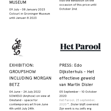
Visit the exhibition on the
MUSEUM
occasion of this price until
October 2nd.
09 July - 08 January 2023
Colour! in Groninger Museum
until Januari 8 2023
EXHIBITION:
PRESS: Edo
GROUPSHOW
Dijksterhuis - Het
INCLUDING MORGAN
effectieve geweld
BETZ
van Martin Disler
04 June - 24 July 2022
05 September - 10 October
SOWIESO (Anyhow) on view at
2020
Omstand - space for
Het Parool, 25 september,
contemporary art from June
2020
"...Disler blijft overeind.
4th untill July 24th.
Zijn werk is nu zelfs erg