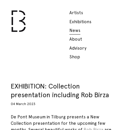
Artists
Exhibitions
News
About
Advisory
Shop
EXHIBITION: Collection
presentation including Rob Birza
04 March 2023
De Pont Museum in Tilburg presents a New
Collection presentation for the upcoming few
months. Several beautiful works of
Rob Birza
are