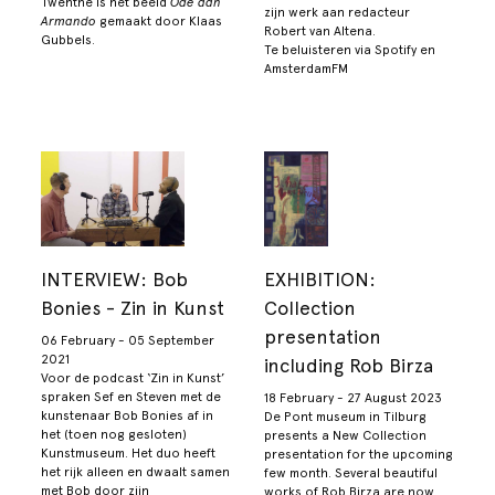
Twenthe is het beeld
Ode aan
zijn werk aan redacteur
Armando
gemaakt door Klaas
Robert van Altena.
Gubbels.
Te beluisteren via Spotify en
AmsterdamFM
INTERVIEW: Bob
EXHIBITION:
Bonies - Zin in Kunst
Collection
presentation
06 February - 05 September
2021
including Rob Birza
Voor de podcast ‘Zin in Kunst’
spraken Sef en Steven met de
18 February - 27 August 2023
kunstenaar Bob Bonies af in
De Pont museum in Tilburg
het (toen nog gesloten)
presents a New Collection
Kunstmuseum. Het duo heeft
presentation for the upcoming
het rijk alleen en dwaalt samen
few month. Several beautiful
met Bob door zijn
works of Rob Birza are now