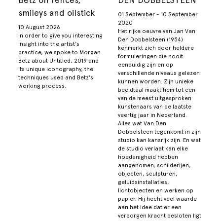
smileys and oilstick
01 September - 10 September
2020
10 August 2026
Het rijke oeuvre van Jan Van
In order to give you interesting
Den Dobbelsteen (1954)
insight into the artist's
kenmerkt zich door heldere
practice, we spoke to Morgan
formuleringen die nooit
Betz about Untitled, 2019 and
eenduidig zijn en op
its unique iconography, the
verschillende niveaus gelezen
techniques used and Betz's
kunnen worden. Zijn unieke
working process.
beeldtaal maakt hem tot een
van de meest uitgesproken
kunstenaars van de laatste
veertig jaar in Nederland.
Alles wat Van Den
Dobbelsteen tegenkomt in zijn
studio kan kansrijk zijn. En wat
de studio verlaat kan elke
hoedanigheid hebben
aangenomen; schilderijen,
objecten, sculpturen,
geluidsinstallaties,
lichtobjecten en werken op
papier. Hij hecht veel waarde
aan het idee dat er een
verborgen kracht besloten ligt