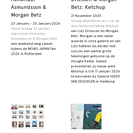
Ásmundsson &
Betz: Ketchup
Morgan Betz
21 November 2025
Graag attenderen wij u op de
23 January - 25 January 2026
duo-tentoonstelling
Ketchup
Vanaf vrijdag 23 januari
van Lutz Driessen en Morgan
exposeren Ásmundur
Betz. Morgan is een vaste
Ásmundsson &
Morgan Betz
waarde in onze galerie en van
een weekend lang samen
Lutz hebben wij eerder met
tijdens de MONO JAPAN Fair
succes een aantal grote
2026 in Rotterdam.
tekeningen getoond op de
Hoogte Kadijk. Samen
presenteren zij nieuw werk.
Ketchup
is t/m 17 januari 2026
te bezoeken bij Galerie HIDDE
VAN SEGGELEN in Hamburg.