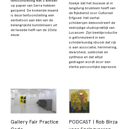
tentoonstelling met 5 werken
hoekje
dat het museum al in
op papier van Serra hebben
langdurig bruikleen heeft van
geopend. De komende maand
de Rijkdienst voor Cultureel
is deze tentoonstelling een
Erfgoed. Het viertal
eerbetoon aan één van de
schilderijen demonstreert de
belangrijkste kunstenaars uit
veelzijdige studiopraktijk van
de tweede helft van de 20ste
Lucassen. Zijn beeldproductie
eeuw.
is geformuleerd in een
schilderkundig idioom dat rijk
is aan associatie, herinnering,
dwarsheid, symboliek en
synthese en dat altijd
gedragen wordt door een
sterke persoonlijke expressie.
Gallery Fair Practice
PODCAST | Rob Birza