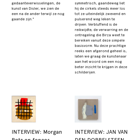
gedaanteverwisselingen, de
symmetrisch, gaandeweg liet
kunst van Disler, we zien de
hij de cirkels steeds meer los
een na de ander terwijl ze nog
tot ze uiteindelijk zwevend en
gaande zijn."
pulserend weg leken te
drijven. Verbluffend is de
reikwijdte, de verwarring en de
ontregeling die Birza weet te
bereiken vanuit deze simpele
basisvorm. Nu deze prachtige
reeks een afgerond geheel is,
laten we graag de kunstenaar
aan het woord om een nog
beter inzicht te krijgen in deze
schilderijen.
INTERVIEW: Morgan
INTERVIEW: JAN VAN
Betz on fences,
DEN DOBBELSTEEN