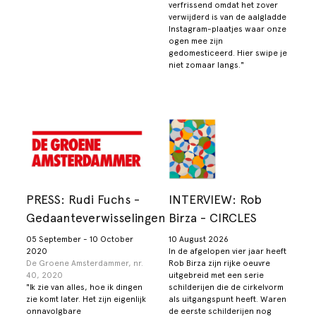
verfrissend omdat het zover
verwijderd is van de aalgladde
Instagram-plaatjes waar onze
ogen mee zijn
gedomesticeerd. Hier swipe je
niet zomaar langs."
PRESS: Rudi Fuchs -
INTERVIEW: Rob
Gedaanteverwisselingen
Birza - CIRCLES
05 September - 10 October
10 August 2026
2020
In de afgelopen vier jaar heeft
De Groene Amsterdammer, nr.
Rob Birza zijn rijke oeuvre
40, 2020
uitgebreid met een serie
"Ik zie van alles, hoe ik dingen
schilderijen die de cirkelvorm
zie komt later. Het zijn eigenlijk
als uitgangspunt heeft. Waren
onnavolgbare
de eerste schilderijen nog