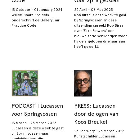
Code
voor Springvossen
13 October - 01 January 2024
25 April - 06 May 2023
Willem Baars Projects
Rob Birza is deze week te gast
onderschrijft de Gallery Fair
bij Springvossen. In deze
Practice Code
uitzending spreekt Rob Birza
over ‘Fake Flowers’ een
nieuwe serie schilderijen waar
hij de afgelopen drie jaar aan
heeft gewerkt.
PODCAST | Lucassen
PRESS: Lucassen
voor Springvossen
door de ogen van
Koos Breukel
13 March - 25 March 2023
Lucassen is deze week te gast
25 February - 25 March 2023
bij Springvossen naar
Kunstschilder Lucassen
aanleiding van zijn