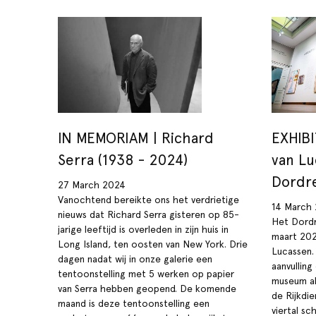
IN MEMORIAM | Richard
EXHIBI
Serra (1938 - 2024)
van Lu
Dordr
27 March 2024
Vanochtend bereikte ons het verdrietige
14 March
nieuws dat Richard Serra gisteren op 85-
Het Dordr
jarige leeftijd is overleden in zijn huis in
maart 202
Long Island, ten oosten van New York. Drie
Lucassen.
dagen nadat wij in onze galerie een
aanvullin
tentoonstelling met 5 werken op papier
museum al 
van Serra hebben geopend. De komende
de Rijkdi
maand is deze tentoonstelling een
viertal sc