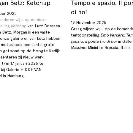
gan Betz: Ketchup
Tempo e spazio. Il po
di noi
ber 2025
enderen wij u op de duo-
19 November 2025
elling
Ketchup
van Lutz Driessen
Graag wijzen wij u op de komend
 Betz. Morgan is een vaste
tentoonstelling
Emo Verkerk: Te
 onze galerie en van Lutz hebben
spazio. Il ponte tra di noi
in Galler
r met succes een aantal grote
Massimo Minini te Brescia, Italië.
n getoond op de Hoogte Kadijk.
senteren zij nieuw werk.
s t/m 17 januari 2026 te
bij Galerie HIDDE VAN
 in Hamburg.