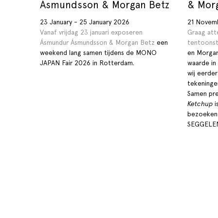
Ásmundsson & Morgan Betz
& Mor
23 January - 25 January 2026
21 Novem
Vanaf vrijdag 23 januari exposeren
Graag att
Ásmundur Ásmundsson &
Morgan Betz
een
tentoonst
weekend lang samen tijdens de MONO
en Morgan
JAPAN Fair 2026 in Rotterdam.
waarde in
wij eerde
tekeninge
Samen pre
Ketchup
i
bezoeken 
SEGGELEN