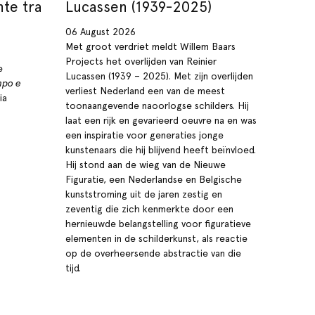
nte tra
Lucassen (1939-2025)
06 August 2026
Met groot verdriet meldt Willem Baars
Projects het overlijden van Reinier
e
Lucassen (1939 – 2025). Met zijn overlijden
mpo e
verliest Nederland een van de meest
ia
toonaangevende naoorlogse schilders. Hij
laat een rijk en gevarieerd oeuvre na en was
een inspiratie voor generaties jonge
kunstenaars die hij blijvend heeft beïnvloed.
Hij stond aan de wieg van de Nieuwe
Figuratie, een Nederlandse en Belgische
kunststroming uit de jaren zestig en
zeventig die zich kenmerkte door een
hernieuwde belangstelling voor figuratieve
elementen in de schilderkunst, als reactie
op de overheersende abstractie van die
tijd.