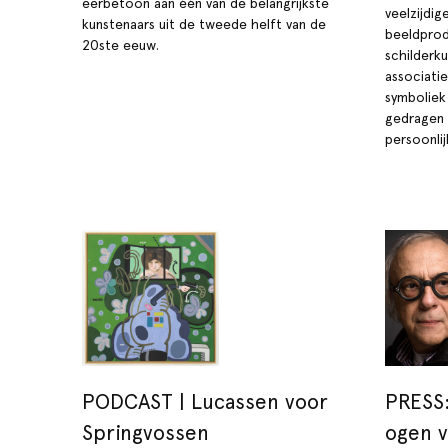
eerbetoon aan één van de belangrijkste
veelzijdig
kunstenaars uit de tweede helft van de
beeldprod
20ste eeuw.
schilderku
associatie
symboliek 
gedragen 
persoonlij
PODCAST | Lucassen voor
PRESS:
Springvossen
ogen v