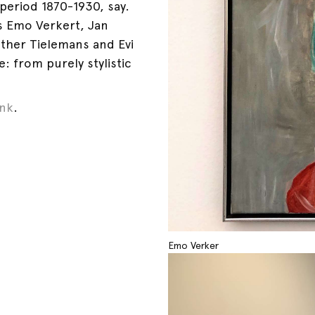
period 1870-1930, say.
as Emo Verkert, Jan
ther Tielemans and Evi
e: from purely stylistic
ink
.
Emo Verker