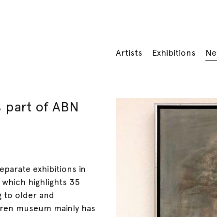
Artists
Exhibitions
Ne
 part of ABN
eparate exhibitions in
, which highlights 35
 to older and
 Laren museum mainly has