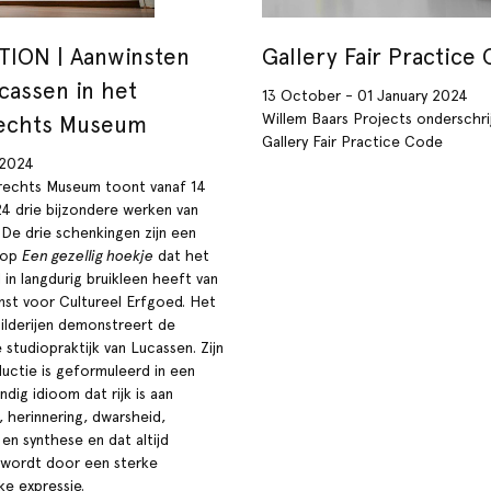
TION | Aanwinsten
Gallery Fair Practice
cassen in het
13 October - 01 January 2024
Willem Baars Projects onderschri
echts Museum
Gallery Fair Practice Code
 2024
echts Museum toont vanaf 14
4 drie bijzondere werken van
 De drie schenkingen zijn een
g op
Een gezellig hoekje
dat het
in langdurig bruikleen heeft van
enst voor Cultureel Erfgoed. Het
hilderijen demonstreert de
e studiopraktijk van Lucassen. Zijn
uctie is geformuleerd in een
ndig idioom dat rijk is aan
, herinnering, dwarsheid,
en synthese en dat altijd
wordt door een sterke
ke expressie.