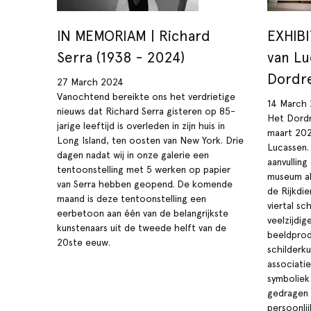
IN MEMORIAM | Richard
EXHIBI
Serra (1938 - 2024)
van Lu
Dordr
27 March 2024
Vanochtend bereikte ons het verdrietige
14 March
nieuws dat Richard Serra gisteren op 85-
Het Dordr
jarige leeftijd is overleden in zijn huis in
maart 202
Long Island, ten oosten van New York. Drie
Lucassen.
dagen nadat wij in onze galerie een
aanvullin
tentoonstelling met 5 werken op papier
museum al 
van Serra hebben geopend. De komende
de Rijkdi
maand is deze tentoonstelling een
viertal sc
eerbetoon aan één van de belangrijkste
veelzijdig
kunstenaars uit de tweede helft van de
beeldprod
20ste eeuw.
schilderku
associatie
symboliek 
gedragen 
persoonlij