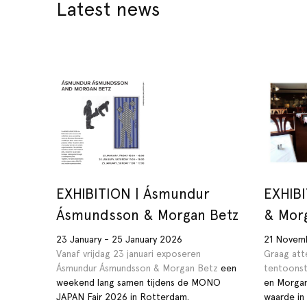
Latest news
EXHIBITION | Ásmundur
EXHIBI
Ásmundsson & Morgan Betz
& Mor
23 January - 25 January 2026
21 Novem
Vanaf vrijdag 23 januari exposeren
Graag att
Ásmundur Ásmundsson &
Morgan Betz
een
tentoonst
weekend lang samen tijdens de MONO
en Morgan
JAPAN Fair 2026 in Rotterdam.
waarde in