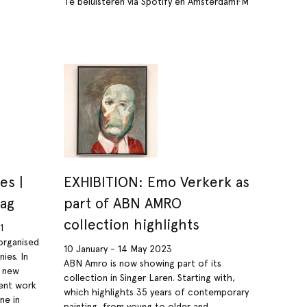
Te beluisteren via Spotify en AmsterdamFM
es |
EXHIBITION: Emo Verkerk as
ag
part of ABN AMRO
collection highlights
1
organised
10 January - 14 May 2023
ies. In
ABN Amro is now showing part of its
a new
collection in Singer Laren. Starting with,
cent work
which highlights 35 years of contemporary
ne in
painting, from young to older and