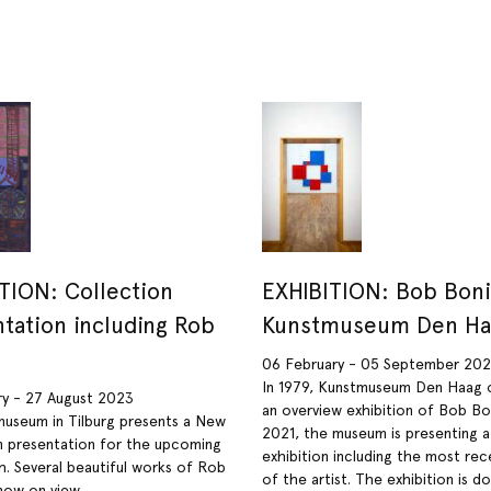
TION: Collection
EXHIBITION: Bob Boni
tation including Rob
Kunstmuseum Den Ha
06 February - 05 September 202
In 1979, Kunstmuseum Den Haag 
ry - 27 August 2023
an overview exhibition of Bob Bon
useum in Tilburg presents a New
2021, the museum is presenting 
n presentation for the upcoming
exhibition including the most re
. Several beautiful works of Rob
of the artist. The exhibition is do
now on view.