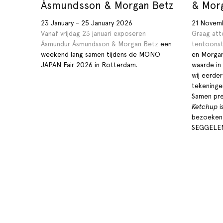
Ásmundsson & Morgan Betz
& Mor
23 January - 25 January 2026
21 Novem
Vanaf vrijdag 23 januari exposeren
Graag att
Ásmundur Ásmundsson &
Morgan Betz
een
tentoonst
weekend lang samen tijdens de MONO
en Morgan
JAPAN Fair 2026 in Rotterdam.
waarde in
wij eerde
tekeninge
Samen pre
Ketchup
i
bezoeken 
SEGGELEN