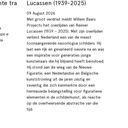
nte tra
Lucassen (1939-2025)
09 August 2026
Met groot verdriet meldt Willem Baars
Projects het overlijden van Reinier
e
Lucassen (1939 – 2025). Met zijn overlijden
mpo e
verliest Nederland een van de meest
ia
toonaangevende naoorlogse schilders. Hij
laat een rijk en gevarieerd oeuvre na en was
een inspiratie voor generaties jonge
kunstenaars die hij blijvend heeft beïnvloed.
Hij stond aan de wieg van de Nieuwe
Figuratie, een Nederlandse en Belgische
kunststroming uit de jaren zestig en
zeventig die zich kenmerkte door een
hernieuwde belangstelling voor figuratieve
elementen in de schilderkunst, als reactie
op de overheersende abstractie van die
tijd.