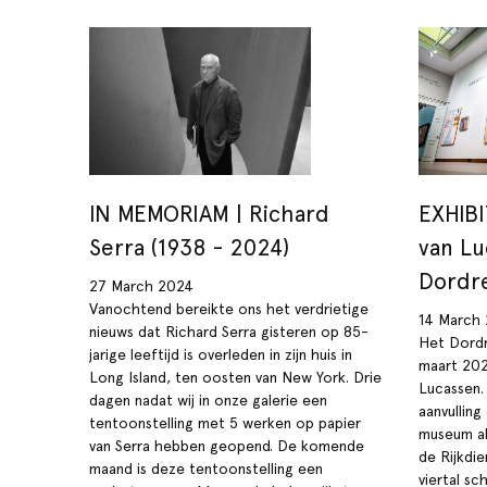
IN MEMORIAM | Richard
EXHIBI
Serra (1938 - 2024)
van Lu
Dordr
27 March 2024
Vanochtend bereikte ons het verdrietige
14 March
nieuws dat Richard Serra gisteren op 85-
Het Dordr
jarige leeftijd is overleden in zijn huis in
maart 202
Long Island, ten oosten van New York. Drie
Lucassen.
dagen nadat wij in onze galerie een
aanvullin
tentoonstelling met 5 werken op papier
museum al 
van Serra hebben geopend. De komende
de Rijkdi
maand is deze tentoonstelling een
viertal sc