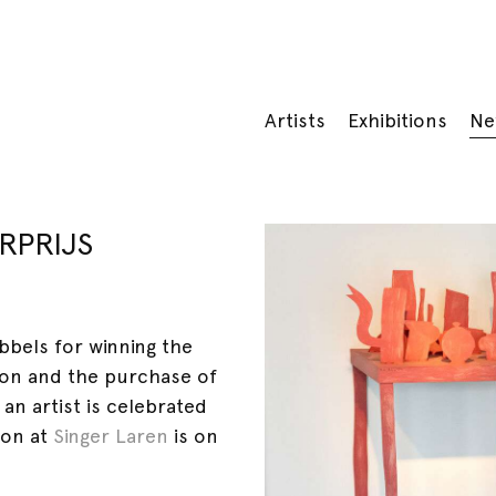
Artists
Exhibitions
Ne
RPRIJS
bbels for winning the
tion and the purchase of
an artist is celebrated
ion at
Singer Laren
is on