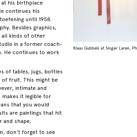
at his birthplace
He continues his
oefening until 1958.
phy. Besides graphics,
 all kinds of other
tudio in a former coach-
Klaas Gubbels at Singer Laren, 
. He continues to work
s of tables, jugs, bottles
of fruit. This might be
wever, intimate and
 makes it legible for
eans that you would
lts are paintings that hit
ur and shape.
n, don't forget to see