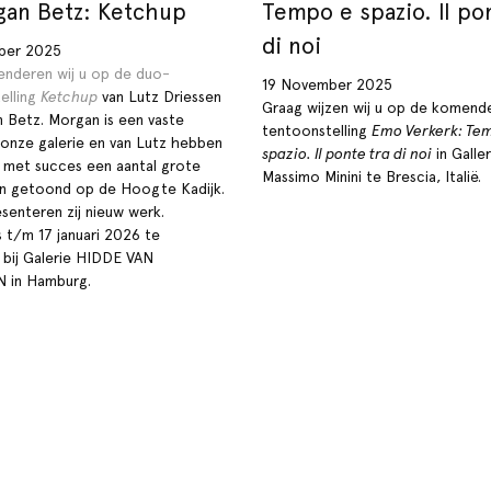
gan Betz: Ketchup
Tempo e spazio. Il po
di noi
ber 2025
enderen wij u op de duo-
19 November 2025
elling
Ketchup
van Lutz Driessen
Graag wijzen wij u op de komend
 Betz. Morgan is een vaste
tentoonstelling
Emo Verkerk: Te
 onze galerie en van Lutz hebben
spazio. Il ponte tra di noi
in Galler
r met succes een aantal grote
Massimo Minini te Brescia, Italië.
n getoond op de Hoogte Kadijk.
senteren zij nieuw werk.
s t/m 17 januari 2026 te
bij Galerie HIDDE VAN
 in Hamburg.