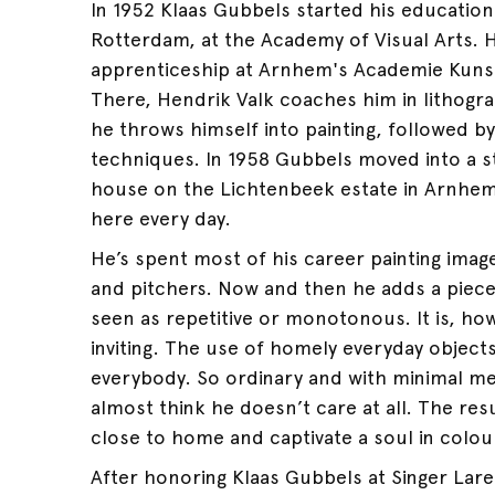
In 1952 Klaas Gubbels started his education 
Rotterdam, at the Academy of Visual Arts. 
apprenticeship at Arnhem's Academie Kunst
There, Hendrik Valk coaches him in lithogra
he throws himself into painting, followed by
techniques. In 1958 Gubbels moved into a s
house on the Lichtenbeek estate in Arnhem
here every day.
He’s spent most of his career painting image
and pitchers. Now and then he adds a piece 
seen as repetitive or monotonous. It is, ho
inviting. The use of homely everyday objects
everybody. So ordinary and with minimal m
almost think he doesn’t care at all. The resu
close to home and captivate a soul in colo
After honoring Klaas Gubbels at Singer Lare