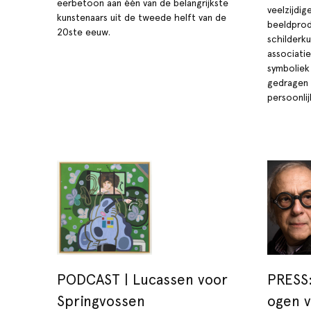
eerbetoon aan één van de belangrijkste
veelzijdig
kunstenaars uit de tweede helft van de
beeldprod
20ste eeuw.
schilderku
associatie
symboliek 
gedragen 
persoonlij
PODCAST | Lucassen voor
PRESS:
Springvossen
ogen v