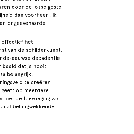
euren door de losse geste
ijheid dan voorheen. Ik
n een ongeëvenaarde
 effectief het
enst van de schilderkunst.
iende-eeuwse decadentie
ar beeld dat je nooit
za belangrijk.
nningsveld te creëren
t geeft op meerdere
 en met de toevoeging van
toch al belangwekkende