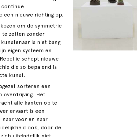
ot continue
re een nieuwe richting op.
 gekozen om de symmetrie
p te zetten zonder
kunstenaar is niet bang
zijn eigen systeem en
Rebellie schept nieuwe
chie die zo bepalend is
cte kunst.
opgezet sorteren een
n overdrijving. Het
racht alle kanten op te
wer ervaart is een
 naar voor en naar
idelijkheid ook, door de
zich uiteindelijk niet