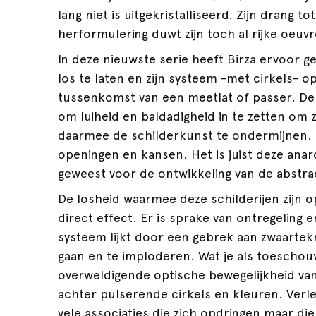
lang niet is uitgekristalliseerd. Zijn drang t
herformulering duwt zijn toch al rijke oeuv
In deze nieuwste serie heeft Birza ervoor
los te laten en zijn systeem -met cirkels- o
tussenkomst van een meetlat of passer. De 
om luiheid en baldadigheid in te zetten om 
daarmee de schilderkunst te ondermijnen. 
openingen en kansen. Het is juist deze anar
geweest voor de ontwikkeling van de abstra
De losheid waarmee deze schilderijen zijn 
direct effect. Er is sprake van ontregeling e
systeem lijkt door een gebrek aan zwaartek
gaan en te imploderen. Wat je als toeschou
overweldigende optische bewegelijkheid van
achter pulserende cirkels en kleuren. Verle
vele associaties die zich opdringen maar die 