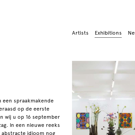
Artists
Exhibitions
Ne
om een spraakmakende
tgeraasd op de eerste
n wij u op 16 september
zag. In een nieuwe reeks
n abstracte idioom nog