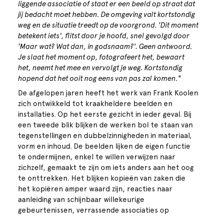
liggende associatie of staat er een beeld op straat dat
jij bedacht moet hebben. De omgeving valt kortstondig
weg en de situatie treedt op de voorgrond. 'Dit moment
betekent iets', flitst door je hoofd, snel gevolgd door
'Maar wat? Wat dan, in godsnaam?'. Geen antwoord.
Je slaat het moment op, fotografeert het, bewaart
het, neemt het mee en vervolgt je weg. Kortstondig
hopend dat het ooit nog eens van pas zal komen."
De afgelopen jaren heeft het werk van Frank Koolen
zich ontwikkeld tot kraakheldere beelden en
installaties. Op het eerste gezicht in ieder geval. Bij
een tweede blik blijken de werken bol te staan van
tegenstellingen en dubbelzinnigheden in materiaal,
vorm en inhoud. De beelden lijken de eigen functie
te ondermijnen, enkel te willen verwijzen naar
zichzelf, gemaakt te zijn om iets anders aan het oog
te onttrekken. Het blijken kopieën van zaken die
het kopiëren amper waard zijn, reacties naar
aanleiding van schijnbaar willekeurige
gebeurtenissen, verrassende associaties op