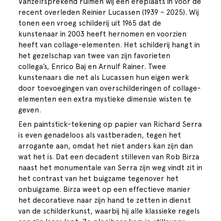
Vanzelfsprekend ruimen wij een ereplaats in voor de
recent overleden Reinier Lucassen (1939 – 2025). Wij
tonen een vroeg schilderij uit 1965 dat de
kunstenaar in 2003 heeft hernomen en voorzien
heeft van collage-elementen. Het schilderij hangt in
het gezelschap van twee van zijn favorieten
collega’s, Enrico Baj en Arnulf Rainer. Twee
kunstenaars die net als Lucassen hun eigen werk
door toevoegingen van overschilderingen of collage-
elementen een extra mystieke dimensie wisten te
geven.
Een paintstick-tekening op papier van Richard Serra
is even genadeloos als vastberaden, tegen het
arrogante aan, omdat het niet anders kan zijn dan
wat het is. Dat een decadent stilleven van Rob Birza
naast het monumentale van Serra zijn weg vindt zit in
het contrast van het buigzame tegenover het
onbuigzame. Birza weet op een effectieve manier
het decoratieve naar zijn hand te zetten in dienst
van de schilderkunst, waarbij hij alle klassieke regels